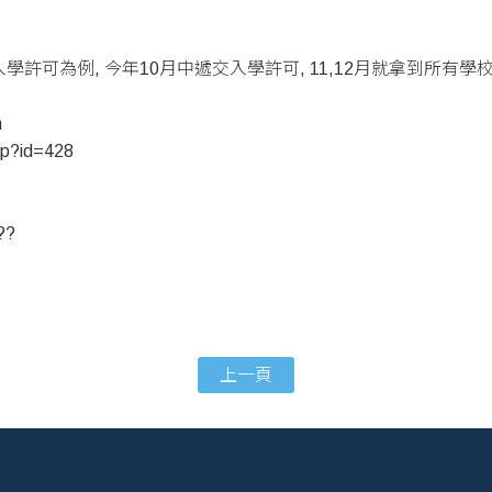
入學許可為例, 今年10月中遞交入學許可, 11,12月就拿到所有
n
hp?id=428
上一頁