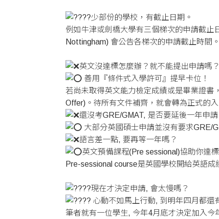
少部份的學校，有截止日期。
例如牛津或劍橋大學有三個梯次的申請截止日期(10月、1
Nottingham) 會公告各梯次的申請
英文沒達標怎麼辦？就不能提出申請嗎
善用『條件式入學許可』提早卡位！
若尚未取得英文能力檢定成績或是畢業證書，仍
Offer)。待所有文件補齊，就會轉為正式的
還沒考GRE/GMAT, 是否要延後一年申
大部分英國碩士申請並沒有要求GRE/G
語言差一點, 要再等一年嗎？
英文預備課程(Pre sessional)協助你達
Pre-sessional course是英國
現在才決定申請, 會太慢嗎？
心動不如馬上行動, 到明年四月都還
筆者就有一位學生, 今年4月底才決定加入今年秋季班