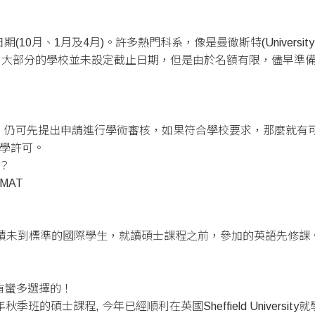
月及4月)。許多熱門科系，像是曼徹斯特(University of Manche
截止時間。大部分的學校並未設定截止日期，但是由於名額有限，儘早
？
可先提出申請進行學術審核，如果符合學校要求，那麼就有可能會收到
入學許可。
請？
MAT
標
學校開給英語成績未到標準的國際學生，就讀碩士課程之前，參加的英語先修課
有蠻多選擇的！
的碩士課程, 今年已經順利在英國Sheffield University