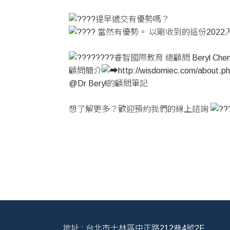
提早遞交有優勢嗎？
當然有優勢。 以剛收到的這份2022
睿智國際教育 總顧問 Beryl Che
顧問簡介
http://wisdomiec.com/about.p
@Dr Beryl的顧問筆記
想了解更多？歡迎預約我們的線上諮詢
地址 : 台北市士林區中正路212巷4號2F