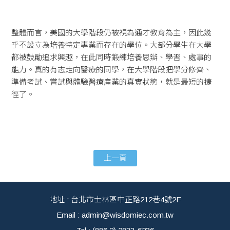
整體而言，美國的大學階段仍被視為通才教育為主，因此幾
乎不設立為培養特定專業而存在的學位。大部分學生在大學
都被鼓勵追求興趣，在此同時鍛練培養思辯、學習、處事的
能力。真的有志走向醫療的同學，在大學階段把學分修齊、
準備考試、嘗試與體驗醫療產業的真實狀態，就是最短的捷
徑了。
上一頁
地址 : 台北市士林區中正路212巷4號2F
Email : admin@wisdomiec.com.tw