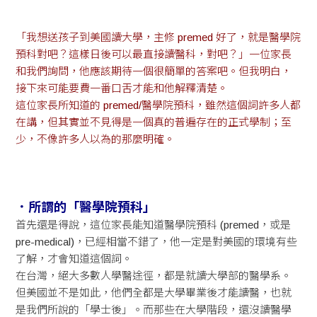
「我想送孩子到美國讀大學，主修 premed 好了，就是醫學院
預科對吧？這樣日後可以最直接讀醫科，對吧？」一位家長
和我們詢問，他應該期待一個很簡單的答案吧。但我明白，
接下來可能要費一番口舌才能和他解釋清楚。
這位家長所知道的 premed/醫學院預科，雖然這個詞許多人都
在講，但其實並不見得是一個真的普遍存在的正式學制；至
少，不像許多人以為的那麼明確。
．
所謂的「醫學院預科」
首先還是得說，這位家長能知道醫學院預科 (premed，或是
pre-medical)，已經相當不錯了，他一定是對美國的環境有些
了解，才會知道這個詞。
在台灣，絕大多數人學醫途徑，都是就讀大學部的醫學系。
但美國並不是如此，他們全都是大學畢業後才能讀醫，也就
是我們所說的「學士後」。而那些在大學階段，還沒讀醫學