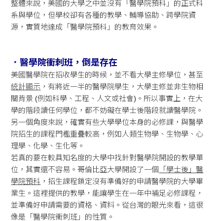
整體來說，美國的大學之中並沒有「醫學院預科」的正式科
系與學位，但學校卻有各種的教學、輔導協助、跨學院資
源，實質地達成「醫學院預科」的教育效果。
．
醫學院衝刺班，倒是存在
美國醫學院在招收學生的時候，並不看大學主修學位，甚至
統計顯示
，有將近一半的醫學院學生，大學主修並非生物相
關背景 (例如科學、工程、人文或社會)。所以事實上，在大
學的階段讀任何學位，都不妨礙在學士後階段就讀醫學院。
另一個角度來說，確實有些大學學位本身的必修課，與醫學
院招生的課程門檻重疊較高，例如人類生物學、生物學、心
理學、化學、生化等。
若真的要在較具知名度的大學中找針對醫學院開設的教學單
位，其實還不容易。哥倫比亞大學開設了一個
「學士後」醫
學院預科
，招生課程鎖定沒有準備好的申請醫學院的大學畢
業生。這裡提供的教學，能讓學生在一年中補足必修課程，
並準備好申請需要的資格、資料。從台灣的眼光來看，這很
像是「醫學院衝刺班」的性質。