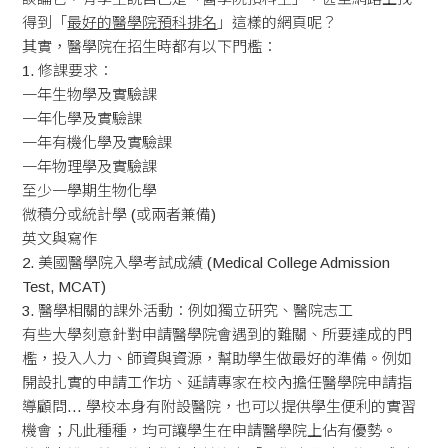
得到「
最好的醫學院預科排名
」這樣的網頁呢？
其實，醫學院在招生時都有以下門檻：
1. 修課要求：
一年生物學及實驗課
一年化學及實驗課
一年有機化學及實驗課
一年物理學及實驗課
至少一學期生物化學
微積分或統計學 (或兩者兼備)
英文與寫作
2. 美國醫學院入學考試成績 (Medical College Admission
Test, MCAT)
3. 醫學相關的課外活動：例如獨立研究、醫院志工
有些大學刻意針對申請醫學院會遇到的難關、所要達成的門
檻，投入人力、師資與資源，幫助學生做最好的準備。例如
開設扎實的申請工作坊、延請專家在校內擔任醫學院申請指
導顧問… 學校本身有附設醫院，也可以提供學生便利的實習
機會；凡此種種，均可讓學生在申請醫學院上佔有優勢。