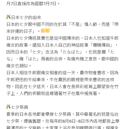
月7日直接改為國曆7月7日。
日本七夕的由來
日本的七夕跟中國不同的在於其「不是」情人節，而是「帶
來好運的日子」。
日本的七夕傳統其實也是從中國傳來的，日本人也知道牛郎
織女的故事，還加入日本人自己的神話故事「棚機傳說」，
因而日本的「七夕」念法為「たなばた」，也就是棚「た
な」、機「はた」兩者的合併，有織布機之意思，跟中國的
織女也類似。
日本人相信牛郎跟織女相會的這一天，農作物會豐收，因為
牛郎把他的牛給牽來，牛在農民的眼裡是帶來豐收的吉祥
物，因此在七夕這天，日本人會在長條彩紙寫上願望掛在竹
子上，人們的祈願就這樣隨著竹子在風中搖曳著。
七夕祭典
夏季的日本各地都會舉辦七夕祭典，其中最著名的就是仙台
七夕祭，遵循舊曆，在每年的8月6日~8日市內各地都掛上華
麗漂亮的七夕裝飾，大家穿上浴衣參加晚間遊行等，規模全