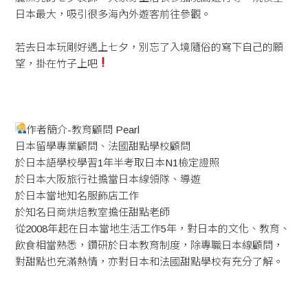
日本最大，吸引很多海內外遊客前往參觀。
若去日本玩剛好遇上七夕，別忘了入境隨俗的寫下自己的願
望，掛在竹子上吧
作者簡介-教育顧問 Pearl
日本留學專業顧問、法國甜點學校顧問
於日本語學校學習1年半考取日本N1檢定證照
於日本大阪旅行社擔當日本線領隊、導遊
於日本當地知名服飾店工作
於知名日商烘焙教室擔任甜點老師
從2008年起在日本當地生活工作5年，對日本的文化、教育、
飲食相當熟悉，鑽研於日本教育制度，除專職日本線顧問，
對甜點也充滿熱情，亦對日本和法國甜點學校有充分了解。