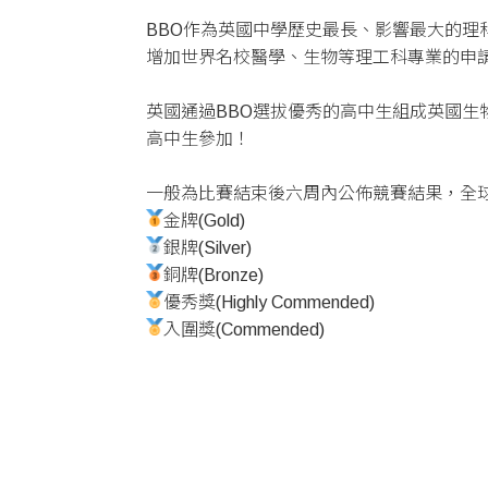
BBO作為英國中學歷史最長、影響最大的
增加世界名校醫學、生物等理工科專業的申
英國通過BBO選拔優秀的高中生組成英國生物奧賽國家隊
高中生參加！
一般為比賽結束後六周內公佈競賽結果，全
金牌(Gold)
銀牌(Silver)
銅牌(Bronze)
優秀獎(Highly Commended)
入圍獎(Commended)