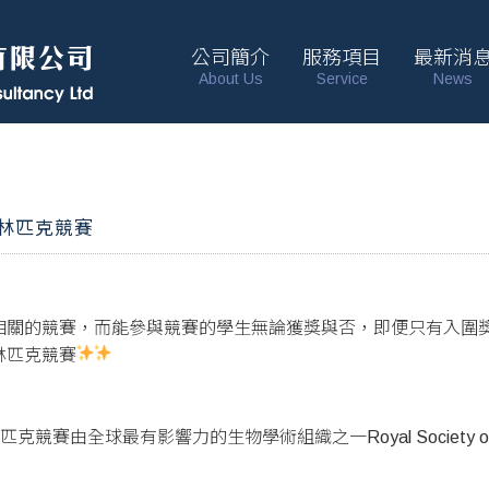
公司簡介
服務項目
最新消
About Us
Service
News
生物奧林匹克競賽
相關的競賽，而能參與競賽的學生無論獲獎與否，即便只有入圍
林匹克競賽
 英國生物奧林匹克競賽由全球最有影響力的生物學術組織之一Royal Society o