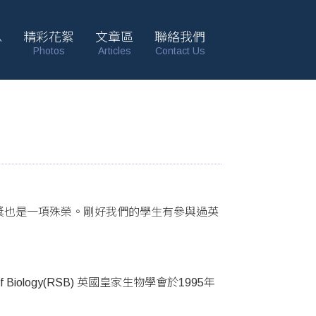
息
精彩花絮
文章區
聯絡我們
Photos
Articles
Contact Us
獎也是一項殊榮。剛好我們的學生有參與過英
f Biology(RSB) 英國皇家生物學會於1995年