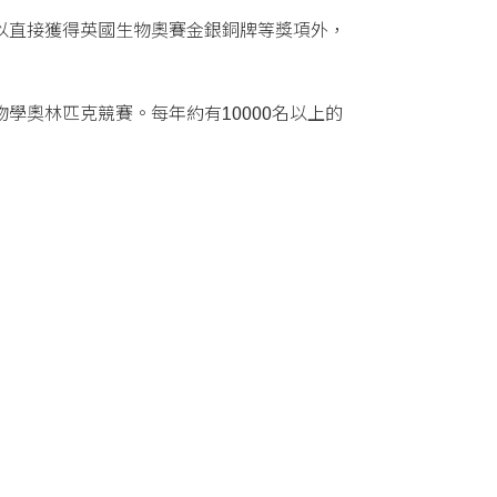
以直接獲得英國生物奧賽金銀銅牌等獎項外，
) 國際生物學奧林匹克競賽。每年約有10000名以上的