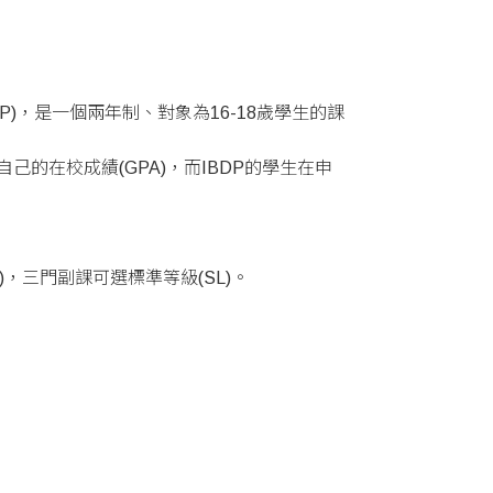
，簡稱IBDP)，是一個兩年制、對象為16-18歲學生的課
己的在校成績(GPA)，而IBDP的學生在申
，三門副課可選標準等級(SL)。