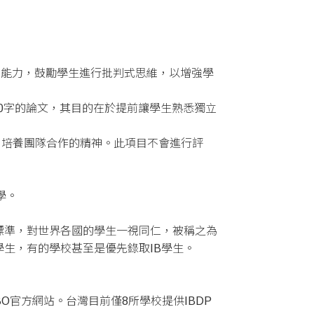
、綜合歸納能力，鼓勵學生進行批判式思維，以增強學
篇4000字的論文，其目的在於提前讓學生熟悉獨立
和志工服務，培養團隊合作的精神。此項目不會進行評
學。
標準，對世界各國的學生一視同仁，被稱之為
生，有的學校甚至是優先錄取IB學生。
O官方網站。台灣目前僅8所學校提供IBDP