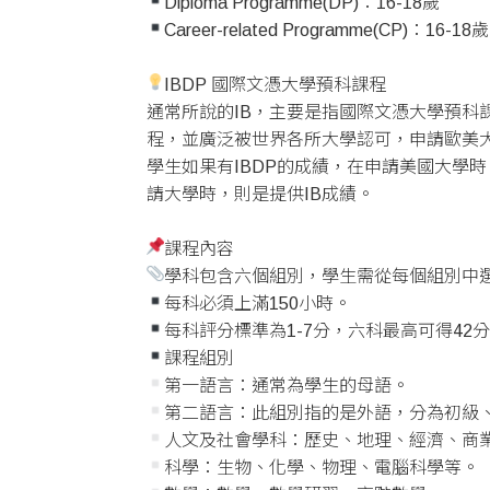
Diploma Programme(DP)：16-18歲
Career-related Programme(CP)：16-18歲
IBDP 國際文憑大學預科課程
通常所說的IB，主要是指國際文憑大學預科課程(Inter
程，並廣泛被世界各所大學認可，申請歐美大
學生如果有IBDP的成績，在申請美國大學時，
請大學時，則是提供IB成績。
課程內容
學科包含六個組別，學生需從每個組別中選
每科必須上滿150小時。
每科評分標準為1-7分，六科最高可得42
課程組別
第一語言：通常為學生的母語。
第二語言：此組別指的是外語，分為初級
人文及社會學科：歷史、地理、經濟、商
科學：生物、化學、物理、電腦科學等。