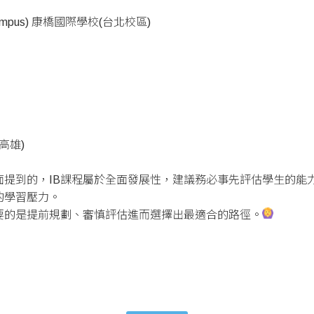
ipei Campus) 康橋國際學校(台北校區)
)
中(高雄)
面提到的，IB課程屬於全面發展性，建議務必事先評估學生的能
的學習壓力。
要的是提前規劃、審慎評估進而選擇出最適合的路徑。