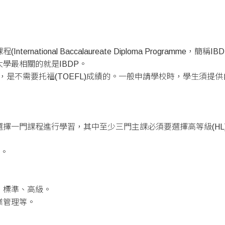
national Baccalaureate Diploma Programme
學最相關的就是IBDP。
是不需要托福(TOEFL)成績的。一般申請學校時，學生須提供自
擇一門課程進行學習，其中至少三門主課必須要選擇高等級(HL)
分。
、標準、高級。
業管理等。