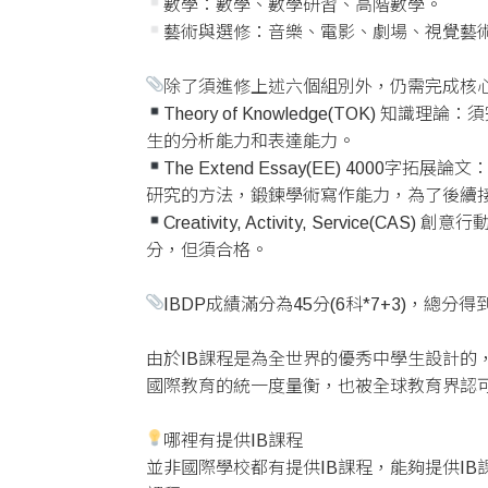
數學：數學、數學研習、高階數學。
藝術與選修：音樂、電影、劇場、視覺藝
除了須進修上述六個組別外，仍需完成核心(
Theory of Knowledge(TO
生的分析能力和表達能力。
The Extend Essay(EE) 4
研究的方法，鍛鍊學術寫作能力，為了後續
Creativity, Activity, Se
分，但須合格。
IBDP成績滿分為45分(6科*7+3)，總
由於IB課程是為全世界的優秀中學生設計
國際教育的統一度量衡，也被全球教育界認可
哪裡有提供IB課程
並非國際學校都有提供IB課程，能夠提供IB