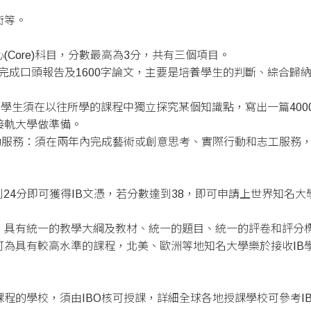
術等。
Core)科目，分數最高為3分，共有三個項目。
K) 知識理論：須完成口頭報告及1600字論文，主要是培養學生的判斷
000字拓展論文：學生須在以往所學的課程中獨立探究某個知識點，寫出一
接軌大學做準備。
rvice(CAS) 創意行動服務：須在兩年內完成藝術或創意思考、實際行動
分得到24分即可獲得IB文憑，若分數達到38，即可申請上世界知名大
的，具有統一的教學大綱及教材、統一的題目、統一的評卷和評分
為具有較高水準的課程，北美、歐洲等地知名大學樂於接收IB學
課程的學校，須由IBO核可授課，詳細全球各地授課學校可參考IB