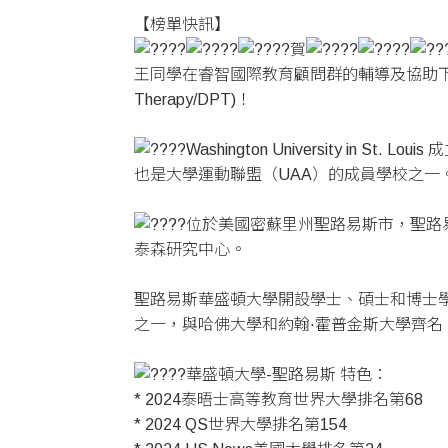
【榜單快訊】
賀
王同學在睿智國際教育顧問群的輔導及協助下，順利錄取 聖路易
Therapy/DPT)！
Washington University
也是大學運動聯盟（UAA）的成員學校之一
位於美國密蘇里州聖路易斯市，聖路易斯
泰森研究中心。
聖路易斯華盛頓大學開設學士、碩士和博士
之一，與哈佛大學和約翰·霍普金斯大學齊
華盛頓大學-聖路易斯 特色：
* 2024泰晤士高等教育世界大學排名第68
* 2024 QS世界大學排名第154