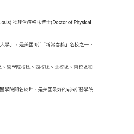
) 物理治療臨床博士(Doctor of Physical
盛名的「華盛頓大學」，是美國9所「新常春藤」名校之一，
）校區、醫學院校區、西校區、北校區、南校區和
醫學院聞名於世，是美國最好的前5所醫學院