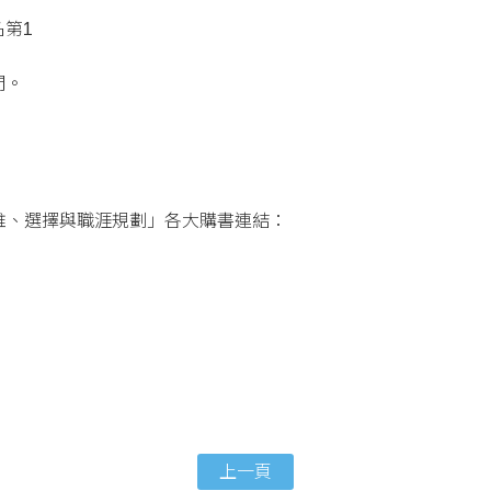
名第1
間。
維、選擇與職涯規劃」各大購書連結：
上一頁