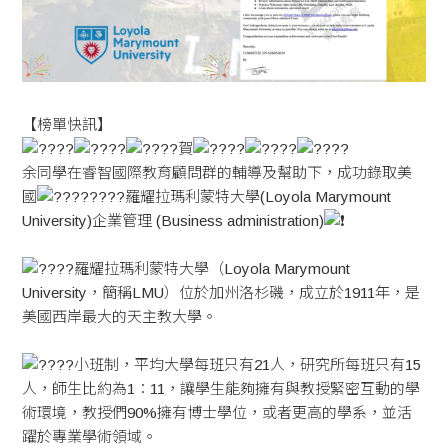
【榜單快訊】
賀
余同學在睿智國際教育顧問群的輔導及幫助下，成功錄取美
國
羅耀拉瑪利蒙特大學(Loyola Marymount
University)企業管理 (Business administration)
羅耀拉瑪利蒙特大學（Loyola Marymount
University，簡稱LMU）位於加州洛杉磯，成立於1911年，是
美國西岸最大的天主教大學。
小班制，平均大學每班只有21人，研究所每班只有15
人，師生比約為1：11，讓學生能夠擁有與教授緊密互動的學
術環境，教授們90%擁有博士學位，或者更高的學系，並活
躍於專業學術領域。