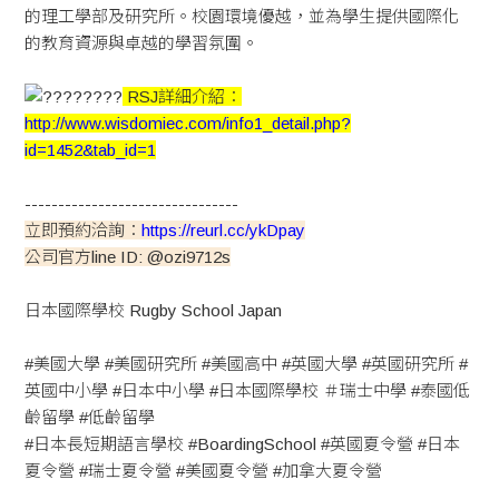
的理工學部及研究所。校園環境優越，並為學生提供國際化
的教育資源與卓越的學習氛圍。
RSJ詳細介紹：
http://www.wisdomiec.com/info1_detail.php?
id=1452&tab_id=1
--------------------------------
立即預約洽詢：
https://reurl.cc/ykDpay
公司官方line ID: @ozi9712s
日本國際學校 Rugby School Japan
#美國大學
#美國研究所
#美國高中
#英國大學
#英國研究所
#
英國中小學
#日本中小學
#日本國際學校
＃瑞士中學
#泰國低
齡留學
#低齡留學
#日本長短期語言學校
#BoardingSchool
#英國夏令營
#日本
夏令營
#瑞士夏令營
#美國夏令營
#加拿大夏令營